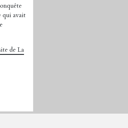
 conquête
 qui avait
e
 site de La