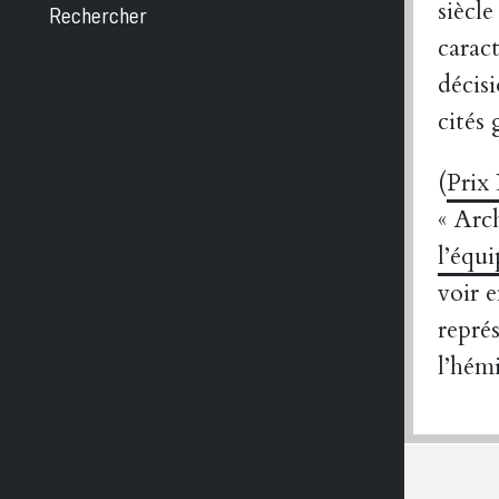
siècle
Rechercher
caract
décisi
cités 
(
Prix
« Arc
l’équ
voir e
repré
l’hém