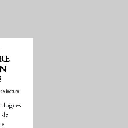
S
RE
EN
E
 de lecture
éologues
s de
re