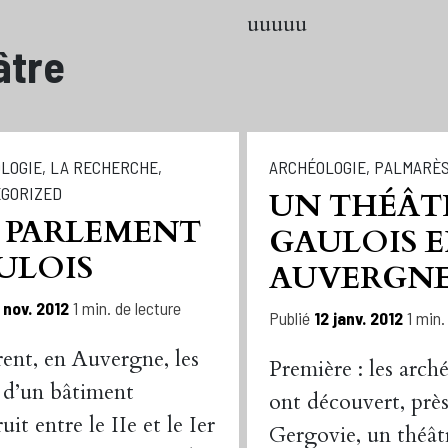
uuuuu
âtre
LOGIE
,
LA RECHERCHE
,
ARCHÉOLOGIE
,
PALMARÈ
GORIZED
UN THÉÂT
 PARLEMENT
GAULOIS 
ULOIS
AUVERGN
 nov. 2012
1 min. de lecture
Publié
12 janv. 2012
1 min.
ent, en Auvergne, les
Première : les arch
s d’un bâtiment
ont découvert, prè
uit entre le IIe et le Ier
Gergovie, un théât