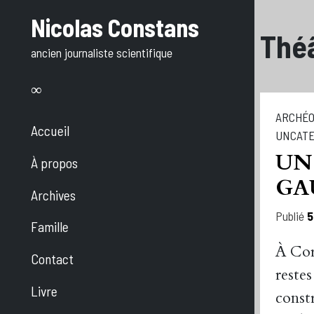
Aller
Nicolas Constans
au
Thé
ancien journaliste scientifique
texte
ARCHÉO
Accueil
UNCATE
UN
À propos
GA
Archives
Publié
5
Famille
À Cor
Contact
reste
Livre
constr