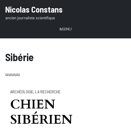
Aller
Nicolas Constans
au
ancien journaliste scientifique
texte
MENU
Sibérie
uuuuu
ARCHÉOLOGIE
,
LA RECHERCHE
CHIEN
SIBÉRIEN